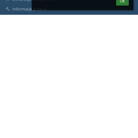
OK
Informacje prawne
Polityka prywatności
Metryczka
Mapa strony
Kontakt
Aktualności
Kontakt
Specjalny Ośrodek Szkolno-Wychowawczy im. Janusza Korczaka
w Strzelcach Krajeńskich, ul. Kościuszki 28
sekretariat@soswstrzelce.pl
(095) 763 11 05
Specjalny Ośrodek Szkolno-Wychowawczy
ul. Kościuszki 28
66-500 Strzelce Kraj.
Poland