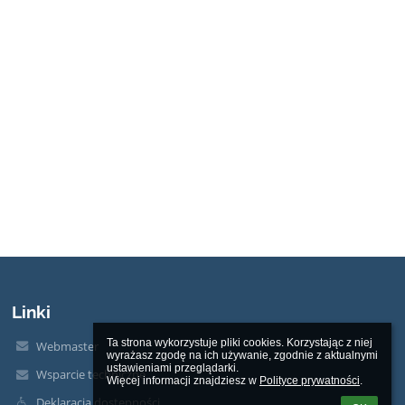
Linki
Ta strona wykorzystuje pliki cookies. Korzystając z niej 
Webmaster
wyrażasz zgodę na ich używanie, zgodnie z aktualnymi 
ustawieniami przeglądarki.

Wsparcie techniczne
Więcej informacji znajdziesz w 
Polityce prywatności
.
Deklaracja dostępności