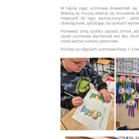
W takcie zajęć uczniowie dowiedzieli si
Wiedzą że, muszą ubierać się stosownie 
miejscach do tego wyznaczonych - jeżdż
ubierają kask, zjeżdżając na sankach wybie
Ponieważ zimą szybko zapada zmrok, aby
zasad uczniowie wymieniali bez liku. Ro
sobie ważne numery alarmowe.
Poniżej na zdjęciach uczniowie klasy 1-2 