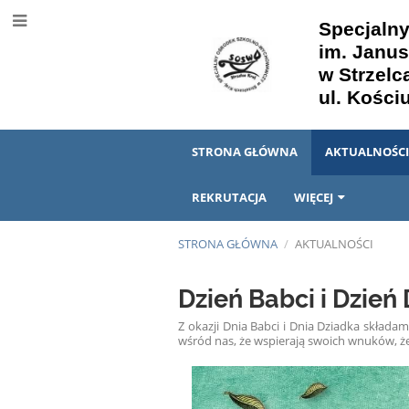
Specjaln
im. Janu
w Strzelc
ul. Kości
STRONA GŁÓWNA
AKTUALNOŚC
REKRUTACJA
WIĘCEJ
STRONA GŁÓWNA
/
AKTUALNOŚCI
Aktualności
Dzień Babci i Dzień
Z okazji Dnia Babci i Dnia Dziadka składa
wśród nas, że wspierają swoich wnuków, ż