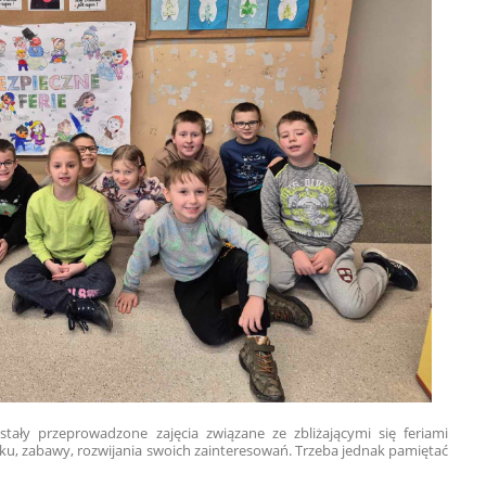
ły przeprowadzone zajęcia związane ze zbliżającymi się feriami
u, zabawy, rozwijania swoich zainteresowań. Trzeba jednak pamiętać