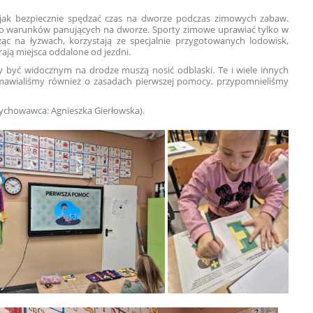
ę jak bezpiecznie spędzać czas na dworze podczas zimowych zabaw.
do warunków panujących na dworze. Sporty zimowe uprawiać tylko w
ąc na łyżwach, korzystają ze specjalnie przygotowanych lodowisk,
rają miejsca oddalone od jezdni.
 być widocznym na drodze muszą nosić odblaski. Te i wiele innych
zmawialiśmy również o zasadach pierwszej pomocy, przypomnieliśmy
(wychowawca: Agnieszka Gierłowska).