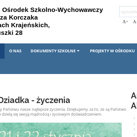
y Ośrodek Szkolno-Wychowawczy
sza Korczaka
+
ach Krajeńskich,
uszki 28
I
O NAS
DOKUMENTY SZKOLNE
PROJEKTY W OŚRODKU
A
 Dziadka - życzenia
A
my Państwu nasze najlepsze życzenia. Dziękujemy za to, że są Państwo
e dzielą się swoją mądrością i życiowym doświadczeniem.