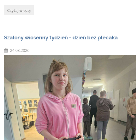
Wycieczka
Czytaj więcej
do
kina:
Szalony wiosenny tydzień - dzień bez plecaka
24.03.2026