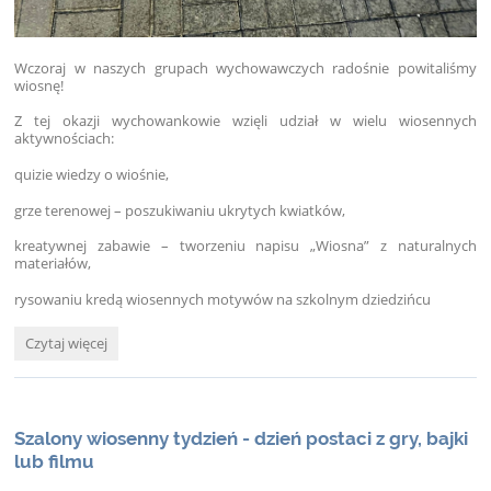
Wczoraj w naszych grupach wychowawczych radośnie powitaliśmy
wiosnę!
Z tej okazji wychowankowie wzięli udział w wielu wiosennych
aktywnościach:
quizie wiedzy o wiośnie,
grze terenowej – poszukiwaniu ukrytych kwiatków,
kreatywnej zabawie – tworzeniu napisu „Wiosna” z naturalnych
materiałów,
rysowaniu kredą wiosennych motywów na szkolnym dziedzińcu
Powitanie
Czytaj więcej
wiosny
w
grupach
wychowawczych:
Szalony wiosenny tydzień - dzień postaci z gry, bajki
lub filmu