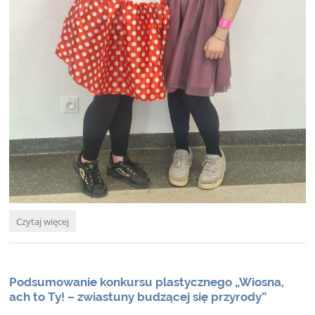
Szalony
Czytaj więcej
wiosenny
tydzień
-
dzień
Podsumowanie konkursu plastycznego „Wiosna,
postaci
ach to Ty! – zwiastuny budzącej się przyrody”
z
gry,