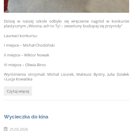
Dzisiaj w naszej szkole odbyło się wręczenie nagród w konkursie
plastycznym „Wiosna, ach to Ty! – zwiastuny budzącej się przyrody”
Laureaci konkursu:
I miejsce – Michał Chodziński
II miejsce – Wiktor Nowak
III miejsce – Oliwia Biros
Wyróżnienia otrzymali: Michał Lizurek, Mateusz Bystry, Julia Działek
i Łucja Kowalska
Podsumowanie
Czytaj więcej
konkursu
plastycznego
„Wiosna,
ach
Wycieczka do kina
to
Ty!
–
25.03.2026